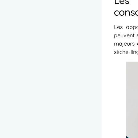
Les 
conso
Les appa
peuvent é
majeurs d
sèche-lin