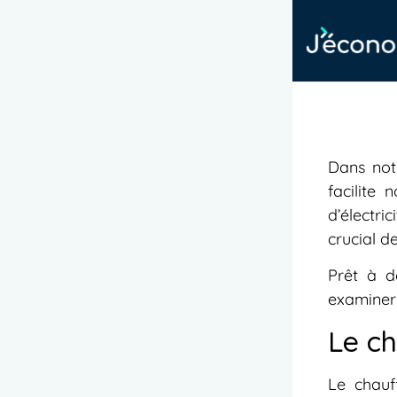
Dans notr
facilite
d’électri
crucial d
Prêt à d
examiner 
Le ch
Le chauf