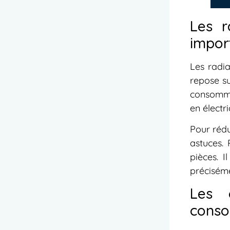
Les r
impor
Les radia
repose su
consommat
en électri
Pour rédu
astuces.
pièces. 
préciséme
Les c
conso