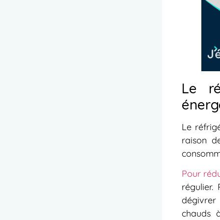
Le ré
énerg
Le réfrig
raison d
consommat
Pour rédu
régulier.
dégivrer
chauds à 