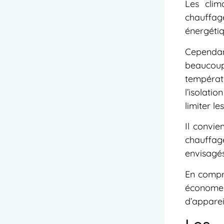
Les clim
chauffage
énergétiq
Cependant
beaucoup
températ
l’isolati
limiter le
Il convie
chauffage
envisagés 
En compre
économes
d’appareil