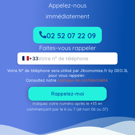
Appelez-nous
immédiatement
02 52 07 22 09
Faites-vous rappeler
+33
Votre numéro de téléphone
Votre N° de téléphone sera utilisé par J’économise.fr by GEO.3L
pour vous rappeler.
Consultez notre
politique de confidentialité
Rappelez-moi
Indiquez votre numéro après le +33 en
commençant par le 6 ou 7 (et non 06 ou 07)